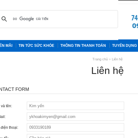
ẾN MÃI
TIN TỨC SỨC KHỎE
THÔNG TIN THANH TOÁN
TUYỂN DỤNG
»
Trang chủ
Liên hệ
Liên hệ
NTACT FORM
 và tên:
ail:
 điện thoại: