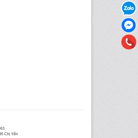
063
95 Chị Yến