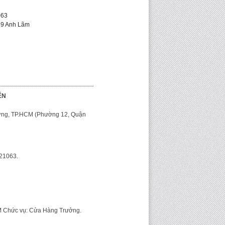
063
89 Anh Lãm
ẾN
Hưng, TP.HCM (Phường 12, Quận
621063.
 Chức vụ: Cửa Hàng Trưởng.