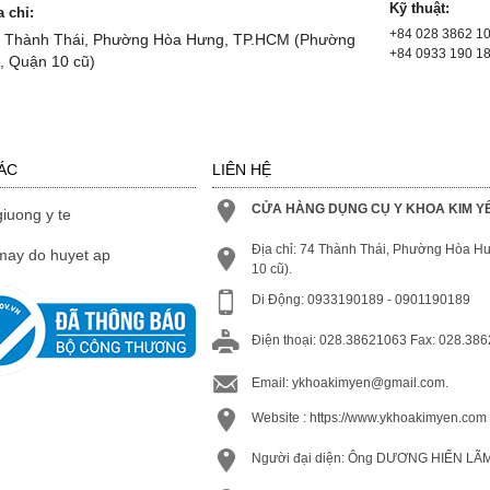
Kỹ thuật:
a chỉ:
+84 028 3862 1
 Thành Thái, Phường Hòa Hưng, TP.HCM (Phường
+84 0933 190 1
, Quận 10 cũ)
ÁC
LIÊN HỆ
CỬA HÀNG DỤNG CỤ Y KHOA KIM Y
giuong y te
Địa chỉ: 74 Thành Thái, Phường Hòa 
may do huyet ap
10 cũ).
Di Động: 0933190189 - 0901190189
Điện thoại: 028.38621063 Fax: 028.38
Email:
ykhoakimyen@gmail.com.
Website :
https://www.ykhoakimyen.com
Người đại diện: Ông DƯƠNG HIỂN LÃM