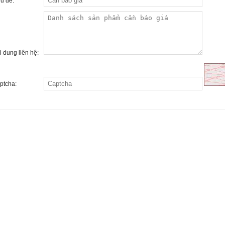
êu đề:
i dung liên hệ:
ptcha: