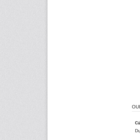
OU
Cử
Dụ