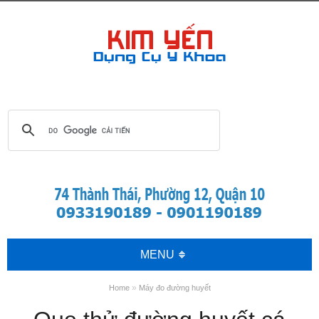
MENU
»
Home
Máy đo đường huyết