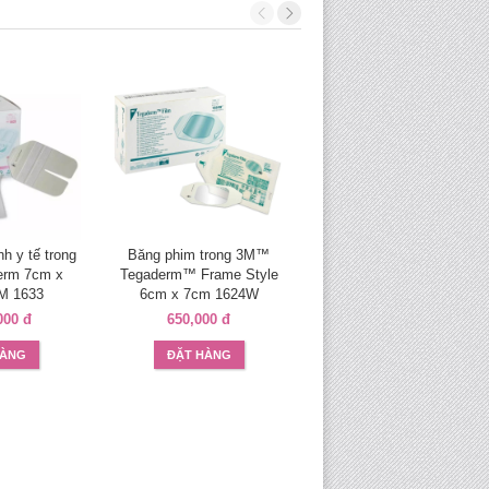
Băng phim trong 3M™
Tegaderm™ Frame Style
h y tế trong
Băng phim trong 3M™
10cm x 12cm 1626W
erm 7cm x
Tegaderm™ Frame Style
700,000 đ
M 1633
6cm x 7cm 1624W
000 đ
650,000 đ
ĐẶT HÀNG
HÀNG
ĐẶT HÀNG