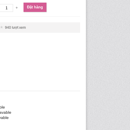
Đặt hàng
940 lượt xem
ble
lavable
vable