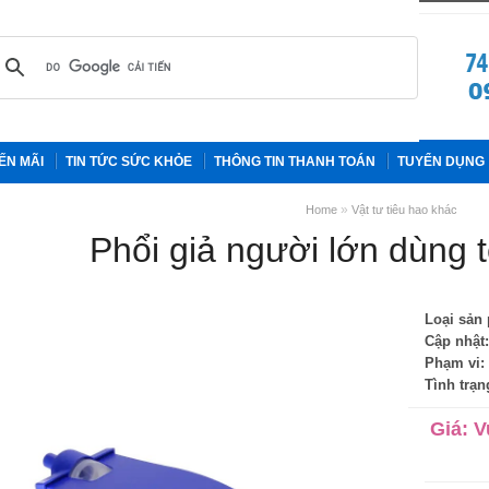
ẾN MÃI
TIN TỨC SỨC KHỎE
THÔNG TIN THANH TOÁN
TUYỂN DỤNG
»
Home
Vật tư tiêu hao khác
Phổi giả người lớn dùng 
Loại sản
Cập nhật:
Phạm vi:
Tình trạn
Giá:
V