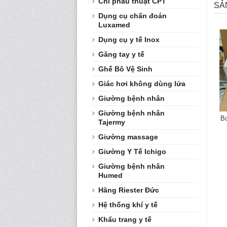
Chỉ phẫu thuật CPT
SẢ
Dụng cụ chẩn đoán
Luxamed
Dụng cụ y tế Inox
Găng tay y tế
Ghế Bô Vệ Sinh
Giác hơi không dùng lửa
Giường bệnh nhân
Giường bệnh nhân
B
Tajermy
Giường massage
Giường Y Tế Ichigo
Giường bệnh nhân
Humed
Hãng Riester Đức
Hệ thống khí y tế
Khẩu trang y tế