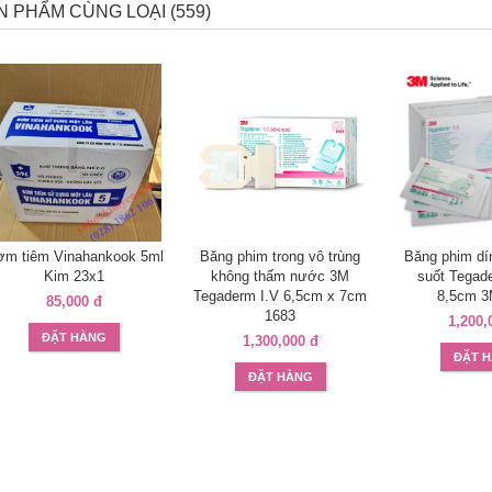
N PHẨM CÙNG LOẠI (559)
ơm tiêm Vinahankook 5ml
Băng phim trong vô trùng
Băng phim dín
Kim 23x1
không thấm nước 3M
suốt Tegad
Tegaderm I.V 6,5cm x 7cm
8,5cm 3
85,000 đ
1683
1,200,
ĐẶT HÀNG
1,300,000 đ
ĐẶT 
ĐẶT HÀNG