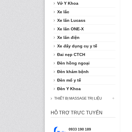
Vớ Y Khoa
Xe lắc
Xe lăn Lucass
Xe lăn ONE-X
Xe lăn điện
Xe đẩy dụng cụ y tế
Đai nẹp CTCH
Đèn hồng ngoại
Đèn khám bệnh
Đèn mổ y tế
Đèn Y Khoa
THIẾT BỊ MASSAGE TRỊ LIỆU
HỖ TRỢ TRỰC TUYẾN
0933 190 189