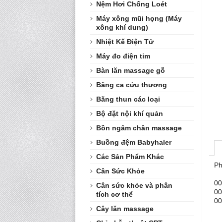
Nệm Hơi Chống Loét
Máy xông mũi họng (Máy
xông khí dung)
Nhiệt Kế Điện Tử
Máy đo điện tim
Bàn lăn massage gỗ
Băng ca cứu thương
Băng thun các loại
Bộ đặt nội khí quản
Bồn ngâm chân massage
Buồng đệm Babyhaler
Các Sản Phẩm Khác
Ph
Cân Sức Khỏe
00
Cân sức khỏe và phân
00
tích cơ thể
00
Cây lăn massage