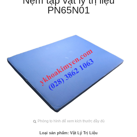
Nệm tập vật lý trị liệu
PN65N01
Phóng to hình để xem kích thước đầy đủ
Loại sản phẩm:
Vật Lý Trị Liệu