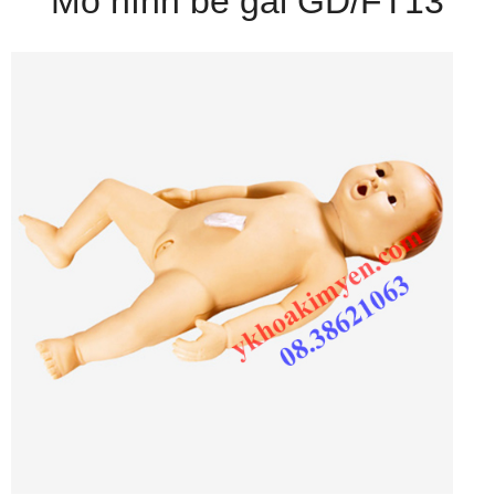
Mô hình bé gái GD/FT13