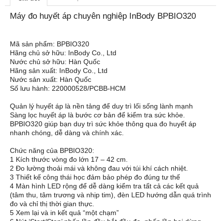
Máy đo huyết áp chuyên nghiệp InBody BPBIO320
Mã sản phẩm: BPBIO320
Hãng chủ sở hữu: InBody Co., Ltd
Nước chủ sở hữu: Hàn Quốc
Hãng sản xuất: InBody Co., Ltd
Nước sản xuất: Hàn Quốc
Số lưu hành: 220000528/PCBB-HCM
Quản lý huyết áp là nền tảng để duy trì lối sống lành mạnh
Sàng lọc huyết áp là bước cơ bản để kiểm tra sức khỏe.
BPBIO320 giúp bạn duy trì sức khỏe thông qua đo huyết áp
nhanh chóng, dễ dàng và chính xác.
Chức năng của BPBIO320:
1 Kích thước vòng đo lớn 17 – 42 cm.
2 Đo lường thoải mái và không đau với túi khí cách nhiệt.
3 Thiết kế công thái học đảm bảo phép đo đúng tư thế
4 Màn hình LED rộng để dễ dàng kiểm tra tất cả các kết quả
(tâm thu, tâm trương và nhịp tim), đèn LED hướng dẫn quá trình
đo và chỉ thị thời gian thực.
5 Xem lại và in kết quả “một chạm”