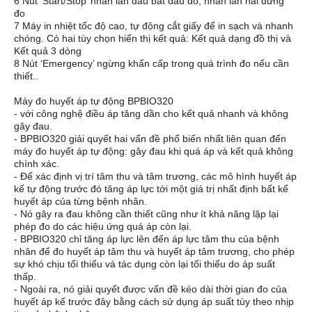
6 Nút ‘Start/Stop’ nhấn lần đầu bắt đầu đo, nhấn lần hai dừng
đo
7 Máy in nhiệt tốc độ cao, tự động cắt giấy để in sạch và nhanh
chóng. Có hai tùy chọn hiển thị kết quả: Kết quả dạng đồ thị và
Kết quả 3 dòng
8 Nút ‘Emergency’ ngừng khẩn cấp trong quá trình đo nếu cần
thiết..
Máy đo huyết áp tự động BPBIO320
- với công nghệ điều áp tăng dần cho kết quả nhanh và không
gây đau.
- BPBIO320 giải quyết hai vấn đề phổ biến nhất liên quan đến
máy đo huyết áp tự động: gây đau khi quá áp và kết quả không
chính xác.
- Để xác định vị trí tâm thu và tâm trương, các mô hình huyết áp
kế tự động trước đó tăng áp lực tới một giá trị nhất định bất kể
huyết áp của từng bệnh nhân.
- Nó gây ra đau không cần thiết cũng như ít khả năng lặp lại
phép đo do các hiệu ứng quá áp còn lại.
- BPBIO320 chỉ tăng áp lực lên đến áp lực tâm thu của bệnh
nhân để đo huyết áp tâm thu và huyết áp tâm trương, cho phép
sự khó chịu tối thiểu và tác dụng còn lại tối thiểu do áp suất
thấp.
- Ngoài ra, nó giải quyết được vấn đề kéo dài thời gian đo của
huyết áp kế trước đây bằng cách sử dụng áp suất tùy theo nhịp