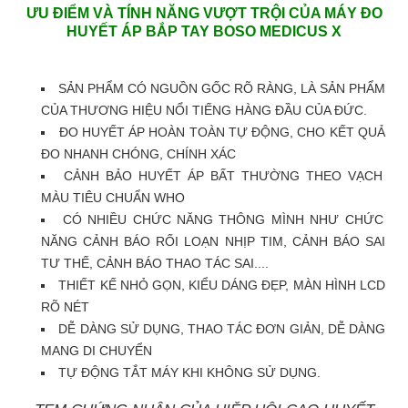
ƯU ĐIỂM VÀ TÍNH NĂNG VƯỢT TRỘI CỦA MÁY ĐO
HUYẾT ÁP BẮP TAY BOSO MEDICUS X
SẢN PHẨM CÓ NGUỒN GỐC RÕ RÀNG, LÀ SẢN PHẨM
CỦA THƯƠNG HIỆU NỔI TIẾNG HÀNG ĐẦU CỦA ĐỨC.
ĐO HUYẾT ÁP HOÀN TOÀN TỰ ĐỘNG, CHO KẾT QUẢ
ĐO NHANH CHÓNG, CHÍNH XÁC
CẢNH BẢO HUYẾT ÁP BẤT THƯỜNG THEO VẠCH
MÀU TIÊU CHUẨN WHO
CÓ NHIỀU CHỨC NĂNG THÔNG MÌNH NHƯ CHỨC
NĂNG CẢNH BÁO RỐI LOẠN NHỊP TIM, CẢNH BÁO SAI
TƯ THẾ, CẢNH BÁO THAO TÁC SAI....
THIẾT KẾ NHỎ GỌN, KIỂU DÁNG ĐẸP, MÀN HÌNH LCD
RÕ NÉT
DỄ DÀNG SỬ DỤNG, THAO TÁC ĐƠN GIẢN, DỄ DÀNG
MANG DI CHUYỂN
TỰ ĐỘNG TẮT MÁY KHI KHÔNG SỬ DỤNG.