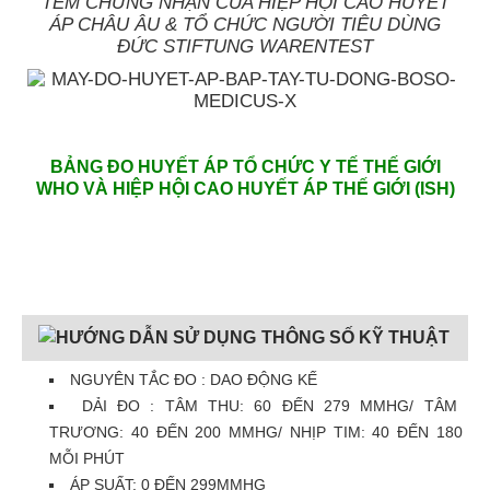
TEM CHỨNG NHẬN CỦA HIỆP HỘI CAO HUYẾT
ÁP CHÂU ÂU & TỔ CHỨC NGƯỜI TIÊU DÙNG
ĐỨC STIFTUNG WARENTEST
BẢNG ĐO HUYẾT ÁP TỔ CHỨC Y TẾ THẾ GIỚI
WHO VÀ HIỆP HỘI CAO HUYẾT ÁP THẾ GIỚI (ISH)
THÔNG SỐ KỸ THUẬT
NGUYÊN TẮC ĐO : DAO ĐỘNG KẾ
DẢI ĐO : TÂM THU: 60 ĐẾN 279 MMHG/ TÂM
TRƯƠNG: 40 ĐẾN 200 MMHG/ NHỊP TIM: 40 ĐẾN 180
MỖI PHÚT
ÁP SUẤT: 0 ĐẾN 299MMHG