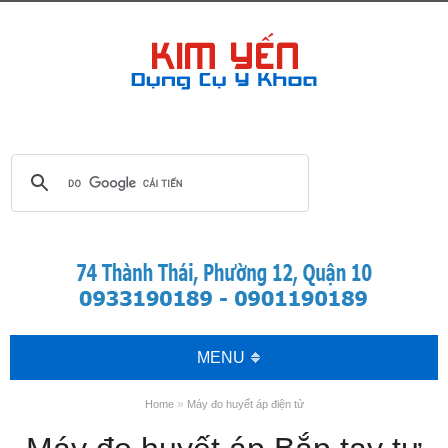
MENU
»
Home
Máy đo huyết áp điện tử