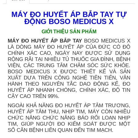
MÁY ĐO HUYẾT ÁP BẮP TAY TỰ
ĐỘNG BOSO MEDICUS X
GIỚI THIỆU SẢN PHẨM
MÁY ĐO HUYẾT ÁP BẮP TAY
BOSO MEDICUS X
LÀ DÒNG MÁY ĐO HUYẾT ÁP CỦA ĐỨC CÓ ĐỘ
CHÍNH XÁC CAO, NGÀY NAY ĐƯỢC SỬ DỤNG
RỘNG RÃI TẠI NHIỀU TỦ THUỐC GIA ĐÌNH, BỆNH
VIỆN, CÁC TRUNG TÂM CHĂM SÓC SỨC KHỎE.
BOSO MEDICUS X ĐƯỢC THIẾT KẾ VÀ SẢN
XUẤT DỰA TRÊN CÔNG NGHỆ TIÊN TIẾN, VẬN
HÀNH THEO NGUYÊN TẮC DAO ĐỘNG KẾ, ĐO
HUYẾT ÁP NHANH CHÓNG, CHÍNH XÁC, ĐỘ TIN
CẬY CAO TRÊN 99%.
NGOÀI KHẢ NĂNG ĐO HUYẾT ÁP TÂM TRƯƠNG,
HUYẾT ÁP TÂM THU, NHỊP TIM, MÁY CÒN NHIỀU
CHỨC NĂNG CHỨC NĂNG BÁO RỐI LOẠN NHỊP
TIM, GIÚP NGƯỜI ĐO KIỂM SOÁT ĐƯỢC MỘT
SỐ CĂN BỆNH LIÊN QUAN ĐẾN TIM MẠCH.