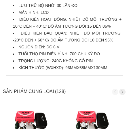
LƯU TRỮ BỘ NHỚ: 30 LẦN ĐO
MÀN HÌNH: LCD
ĐIỀU KIỆN HOẠT ĐỘNG: NHIỆT ĐỘ MÔI TRƯỜNG +
10°C ĐẾN + 40°C/ ĐỘ ẨM TƯƠNG ĐỐI 15 ĐẾN 85%
ĐIỀU KIỆN BẢO QUẢN: NHIỆT ĐỘ MÔI TRƯỜNG
-20°C ĐẾN + 60° C/ ĐỘ ẨM TƯƠNG ĐỐI 10 ĐẾN 95%
NGUỒN ĐIỆN: DC 6 V
TUỔI THỌ PIN ĐIỂN HÌNH: 700 CHU KỲ ĐO
TRỌNG LƯỢNG: 240G KHÔNG CÓ PIN.
KÍCH THƯỚC (WXHXD): 96MMX68MMX130MM
SẢN PHẨM CÙNG LOẠI (128)