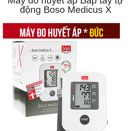
Máy đo huyết áp Bắp tay tự
động Boso Medicus X