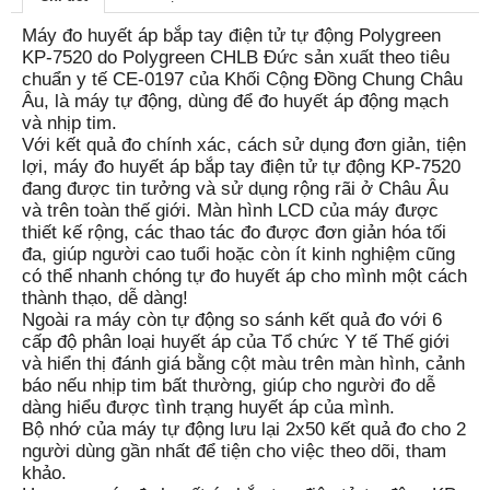
Máy đo huyết áp bắp tay điện tử tự động Polygreen
KP-7520 do Polygreen CHLB Đức sản xuất theo tiêu
chuẩn y tế CE-0197 của Khối Cộng Đồng Chung Châu
Âu, là máy tự động, dùng để đo huyết áp động mạch
và nhịp tim.
Với kết quả đo chính xác, cách sử dụng đơn giản, tiện
lợi, máy đo huyết áp bắp tay điện tử tự động KP-7520
đang được tin tưởng và sử dụng rộng rãi ở Châu Âu
và trên toàn thế giới. Màn hình LCD của máy được
thiết kế rộng, các thao tác đo được đơn giản hóa tối
đa, giúp người cao tuổi hoặc còn ít kinh nghiệm cũng
có thể nhanh chóng tự đo huyết áp cho mình một cách
thành thạo, dễ dàng!
Ngoài ra máy còn tự động so sánh kết quả đo với 6
cấp độ phân loại huyết áp của Tổ chức Y tế Thế giới
và hiển thị đánh giá bằng cột màu trên màn hình, cảnh
báo nếu nhịp tim bất thường, giúp cho người đo dễ
dàng hiểu được tình trạng huyết áp của mình.
Bộ nhớ của máy tự động lưu lại 2x50 kết quả đo cho 2
người dùng gần nhất để tiện cho việc theo dõi, tham
khảo.