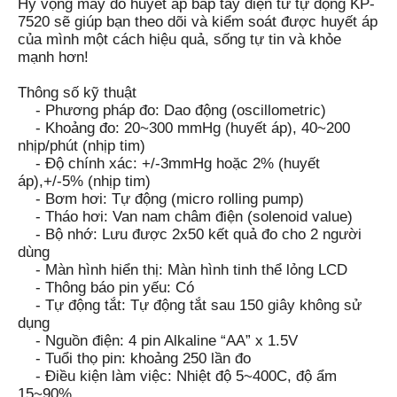
Hy vọng máy đo huyết áp bắp tay điện tử tự động KP-
7520 sẽ giúp bạn theo dõi và kiểm soát được huyết áp
của mình một cách hiệu quả, sống tự tin và khỏe
mạnh hơn!
Thông số kỹ thuật
- Phương pháp đo: Dao động (oscillometric)
- Khoảng đo: 20~300 mmHg (huyết áp), 40~200
nhịp/phút (nhịp tim)
- Độ chính xác: +/-3mmHg hoặc 2% (huyết
áp),+/-5% (nhịp tim)
- Bơm hơi: Tự động (micro rolling pump)
- Tháo hơi: Van nam châm điện (solenoid value)
- Bộ nhớ: Lưu được 2x50 kết quả đo cho 2 người
dùng
- Màn hình hiển thị: Màn hình tinh thể lỏng LCD
- Thông báo pin yếu: Có
- Tự động tắt: Tự động tắt sau 150 giây không sử
dụng
- Nguồn điện: 4 pin Alkaline “AA” x 1.5V
- Tuổi thọ pin: khoảng 250 lần đo
- Điều kiện làm việc: Nhiệt độ 5~400C, độ ẩm
15~90%