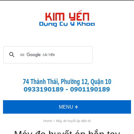
MENU
»
Home
Máy đo huyết áp điện tử