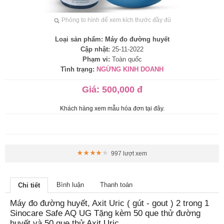
Phóng to hình để xem kích thước đầy đủ
Loại sản phẩm:
Máy đo đường huyết
Cập nhật:
25-11-2022
Phạm vi:
Toàn quốc
Tình trạng:
NGỪNG KINH DOANH
Giá:
500,000 đ
Khách hàng xem mẫu hóa đơn tại đây.
997 lượt xem
Bình luận
Thanh toán
Chi tiết
Máy đo đường huyết, Axit Uric ( gút - gout ) 2 trong 1
Sinocare Safe AQ UG Tặng kèm 50 que thử đường
huyết và 50 que thử Axit Uric