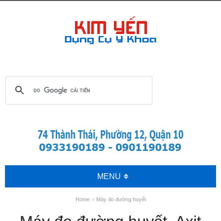
MENU
»
Home
Máy đo đường huyết