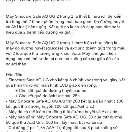
Máy Sinocare Safe AQ UG 2 trong 1 là thiết bị hữu ích để kiểm
tra tổng thể 2 thành phần trong máu bao gồm: Đo đường huyết
và Ait Uric ( bệnh gút). Kết quả đo là cơ sở giúp bạn tầm soát
hiệu quả 2 bệnh tiểu đường và gút .
Máy Sinocare Safe AQ UG 2 trong 1 thực hiện chức năng là
máy đo đường huyết (glucose) và axit uric (bệnh gút) trong máu
với 2 loại que thử tương ứng khác nhau. Máy nhỏ gọn, tiện
dụng, bạn có thể tự đo tại nhà mà không cần sự giúp đỡ của
người thân.
Đặc điểm:
- Sinocare Safe AQ UG cho kết quả chính xác trong vài giây, kết
quả hiện thị rõ với màn hình LCD giao diện rộng.
+ Cho kết quả đo đường huyết sau 5s
+ Cho kết quả đo Axit Uric sau 25s
- Máy Sinocare Safe AQ UG lưu trữ 200 kết quả gần nhất ( 100
kết quả thử đường huyết, 100 kết quả Axit Uric)
- Máy đo có thể kiểm tra đồng thời đường huyết và Axit Uric
- Máy bao gồm: Máy Sinocare Safe AQ UG, 50 que thử đường,
50 que thử Acid Uric, 100 kim lấy máu, bút và túi da
- Chỉ dùng 2 pin 1,5V AAA. Tự động tắt sau 3 phút không sử