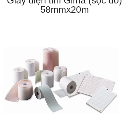
Giấy điện tim Gima (sọc đỏ)
58mmx20m