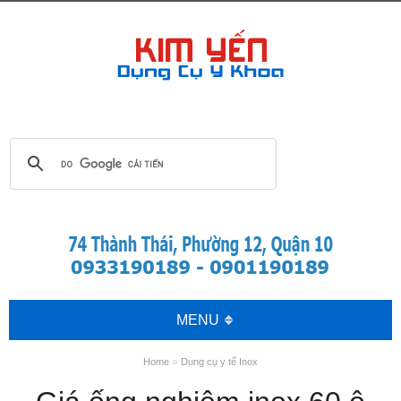
MENU
»
Home
Dụng cụ y tế Inox