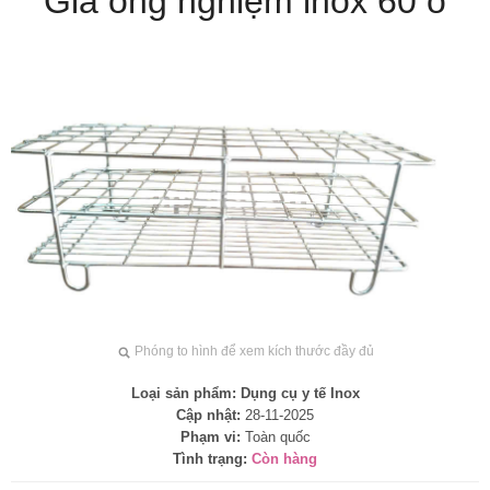
Giá ống nghiệm inox 60 ô
Phóng to hình để xem kích thước đầy đủ
Loại sản phẩm:
Dụng cụ y tế Inox
Cập nhật:
28-11-2025
Phạm vi:
Toàn quốc
Tình trạng:
Còn hàng