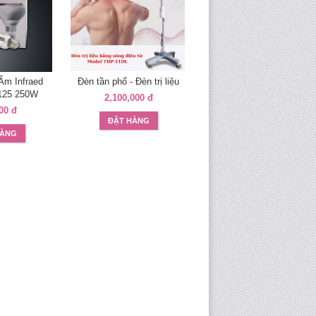
Ấm Infraed
Đèn tần phổ - Đèn trị liệu
Đèn cực tím 120cm 1 bón
R125 250W
2,100,000 đ
1,110,000 đ
00 đ
ĐẶT HÀNG
ĐẶT HÀNG
HÀNG