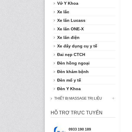
Vớ Y Khoa
Xe lắc
Xe lăn Lucass
Xe lăn ONE-X
Xe lăn điện
Xe đẩy dụng cụ y tế
Đai nẹp CTCH
Đèn hồng ngoại
Đèn khám bệnh
Đèn mổ y tế
Đèn Y Khoa
THIẾT BỊ MASSAGE TRỊ LIỆU
HỖ TRỢ TRỰC TUYẾN
0933 190 189