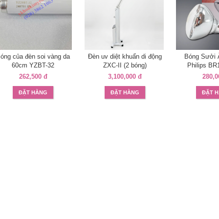
óng của đèn soi vàng da
Đèn uv diệt khuẩn di động
Bóng Sưởi 
60cm YZBT-32
ZXC-II (2 bóng)
Philips B
262,500 đ
3,100,000 đ
280,0
ĐẶT HÀNG
ĐẶT HÀNG
ĐẶT 