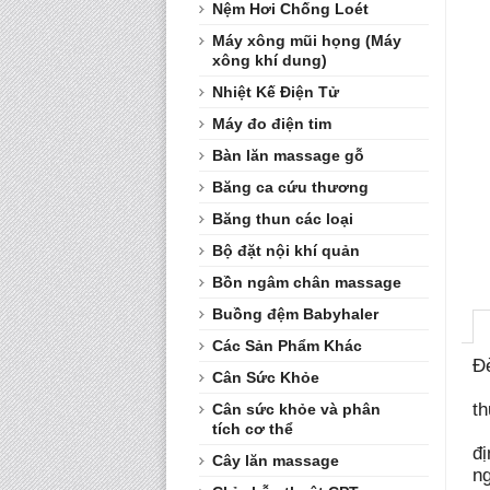
Nệm Hơi Chống Loét
Máy xông mũi họng (Máy
xông khí dung)
Nhiệt Kế Điện Tử
Máy đo điện tim
Bàn lăn massage gỗ
Băng ca cứu thương
Băng thun các loại
Bộ đặt nội khí quản
Bồn ngâm chân massage
Buồng đệm Babyhaler
Các Sản Phẩm Khác
Đ
Cân Sức Khỏe
- 
th
Cân sức khỏe và phân
tích cơ thể
-
đị
Cây lăn massage
n