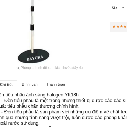
SL:
Phóng to hình để xem kích thước đầy đủ
Bình luận
Thanh toán
Chi tiết
èn tiểu phẩu ánh sáng halogen YK18h
Đèn tiểu phẫu là một trong những thiết bị được các bác s
uật tiểu phẫu chấn thương chỉnh hình.
 Đèn tiểu phẫu là sản phẩm với những ưu điểm về chất lượ
nh qua những tính năng vượt trội, luôn được các phòng khám
goài nước sử dụng.