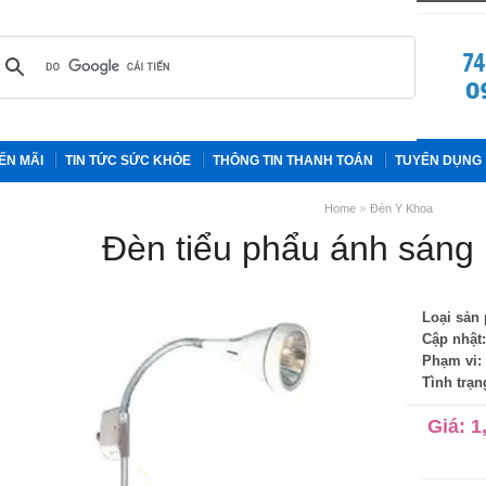
ẾN MÃI
TIN TỨC SỨC KHỎE
THÔNG TIN THANH TOÁN
TUYỂN DỤNG
»
Home
Đèn Y Khoa
Đèn tiểu phẩu ánh sáng
Loại sản
Cập nhật:
Phạm vi:
Tình trạn
Giá:
1