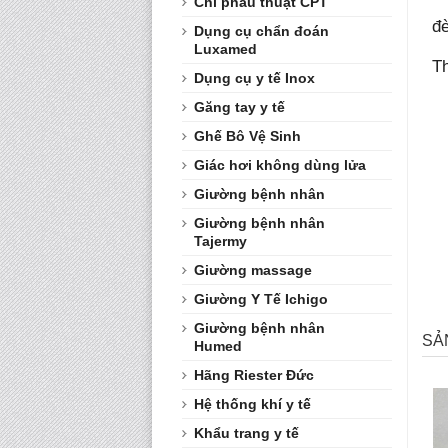
Chỉ phẫu thuật CPT
- 
đè
Dụng cụ chẩn đoán
Luxamed
Th
Dụng cụ y tế Inox
-
- 
Găng tay y tế
-
Ghế Bô Vệ Sinh
-
-
Giác hơi không dùng lửa
-
Giường bệnh nhân
-
Giường bệnh nhân
+
Tajermy
+
-
Giường massage
Giường Y Tế Ichigo
Giường bệnh nhân
SẢ
Humed
Hãng Riester Đức
Hệ thống khí y tế
Khẩu trang y tế