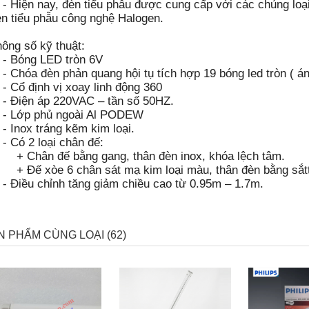
Hiện nay, đèn tiểu phẫu được cung cấp với các chủng loại
n tiểu phẫu công nghệ Halogen.
ông số kỹ thuật:
 Bóng LED tròn 6V
Chóa đèn phản quang hội tụ tích hợp 19 bóng led tròn ( án
 Cổ định vị xoay linh động 360
 Điện áp 220VAC – tần số 50HZ.
 Lớp phủ ngoài Al PODEW
 Inox tráng kẽm kim loại.
 Có 2 loại chân đế:
 Chân đế bằng gang, thân đèn inox, khóa lệch tâm.
 Đế xòe 6 chân sát mạ kim loại màu, thân đèn bằng sắtt
 Điều chỉnh tăng giảm chiều cao từ 0.95m – 1.7m.
N PHẨM CÙNG LOẠI (62)