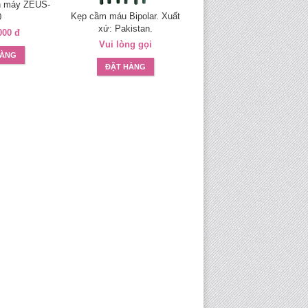
ân máy ZEUS-
Kẹp cầm máu Bipolar. Xuất
Dây nối tấm điện cực trun
0
xứ: Pakistan.
tính TS020B
000 đ
Vui lòng gọi
Vui lòng gọi
HÀNG
ĐẶT HÀNG
ĐẶT HÀNG