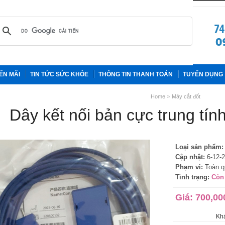
ẾN MÃI
TIN TỨC SỨC KHỎE
THÔNG TIN THANH TOÁN
TUYỂN DỤNG
»
Home
Máy cắt đốt
Dây kết nối bản cực trung t
Loại sản phẩm:
Cập nhật:
6-12-
Phạm vi:
Toàn q
Tình trạng:
Còn
Giá:
700,00
Khá