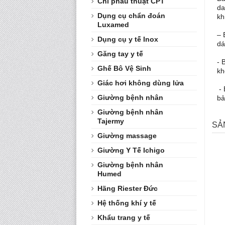
Chỉ phẫu thuật CPT
da
Dụng cụ chẩn đoán
kh
Luxamed
– 
Dụng cụ y tế Inox
dá
Găng tay y tế
- 
Ghế Bô Vệ Sinh
kh
Giác hơi không dùng lửa
- 
Giường bệnh nhân
bả
Giường bệnh nhân
Tajermy
SẢ
Giường massage
Giường Y Tế Ichigo
Giường bệnh nhân
Humed
Hãng Riester Đức
Hệ thống khí y tế
Khẩu trang y tế