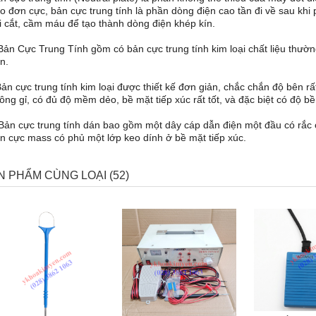
o đơn cực, bản cực trung tính là phần dòng điện cao tần đi về sau khi 
i cắt, cầm máu để tạo thành dòng điện khép kín.
Bản Cực Trung Tính gồm có bản cực trung tính kim loại chất liệu thườn
n.
Bản cực trung tính kim loại được thiết kế đơn giản, chắc chắn độ bên rấ
ông gỉ, có đủ độ mềm dẻo, bề mặt tiếp xúc rất tốt, và đặc biệt có độ bề
Bản cực trung tính dán bao gồm một dây cáp dẫn điện một đầu có rắc
n cực mass có phủ một lớp keo dính ở bề mặt tiếp xúc.
N PHẨM CÙNG LOẠI (52)