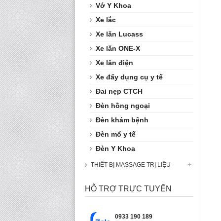
Vớ Y Khoa
Xe lắc
Xe lăn Lucass
Xe lăn ONE-X
Xe lăn điện
Xe đẩy dụng cụ y tế
Đai nẹp CTCH
Đèn hồng ngoại
Đèn khám bệnh
Đèn mổ y tế
Đèn Y Khoa
THIẾT BỊ MASSAGE TRỊ LIỆU
HỖ TRỢ TRỰC TUYẾN
0933 190 189