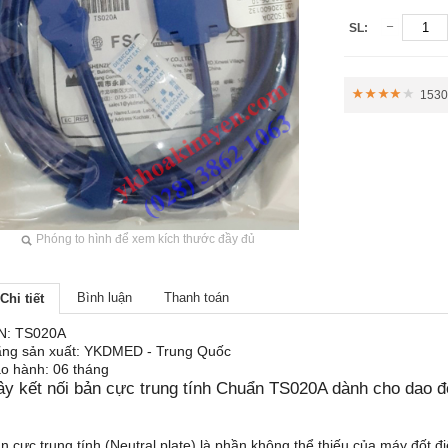
SL:
1530 
Phóng to hình để xem kích thước đầy đủ
Bình luận
Thanh toán
Chi tiết
N: TS020A
ng sản xuất: YKDMED - Trung Quốc
o hành: 06 tháng
y kết nối bản cực trung tính Chuẩn TS020A dành cho dao đố
n cực trung tính (Neutral plate) là phần không thể thiếu của máy đốt