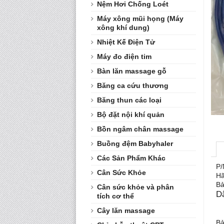
Nệm Hơi Chống Loét
Máy xông mũi họng (Máy
xông khí dung)
Nhiệt Kế Điện Tử
Máy đo điện tim
Bàn lăn massage gỗ
Băng ca cứu thương
Băng thun các loại
Bộ đặt nội khí quản
Bồn ngâm chân massage
Buồng đệm Babyhaler
Các Sản Phẩm Khác
P/
Cân Sức Khỏe
Hã
Bả
Cân sức khỏe và phân
Dâ
tích cơ thể
Cây lăn massage
Bả