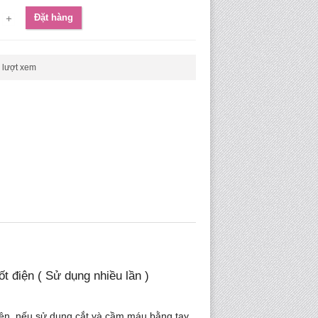
Đặt hàng
lượt xem
t điện ( Sử dụng nhiều lần )
 điện nếu sử dụng cắt và cầm máu bằng tay