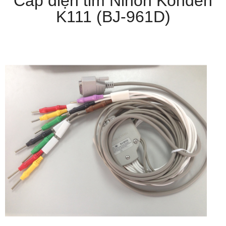
Cáp điện tim Nihon Kohden
K111 (BJ-961D)