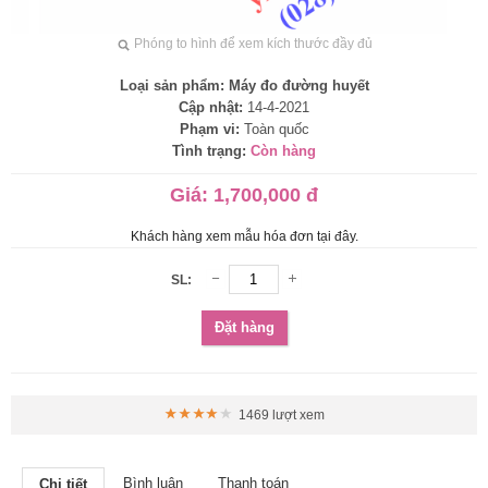
Phóng to hình để xem kích thước đầy đủ
Loại sản phẩm:
Máy đo đường huyết
Cập nhật:
14-4-2021
Phạm vi:
Toàn quốc
Tình trạng:
Còn hàng
Giá:
1,700,000 đ
Khách hàng xem mẫu hóa đơn tại đây.
SL:
Đặt hàng
1469 lượt xem
Bình luận
Thanh toán
Chi tiết