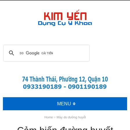
MENU
»
Home
Máy đo đường huyết