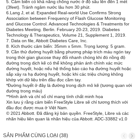
5. Cảm biến có khả năng chống nước ở độ sâu lên đến 1 mét
(3feet). Tránh ngâm nước lâu hơn 30 phút.
6.Lang J, et al. Expanded Real-world Use Confirms Strong
Association between Frequency of Flash Glucose Monitoring
and Glucose Control. Advanced Technologies & Treatments for
Diabetes Meeting. Berlin. February 20-23, 2019. Diabetes
Technology & Therapeutics, Volume 21, Supplement 1, 2019.
7. Data on file, Abbott Diabetes Care, Inc.
8. Kích thước cảm biến: 35mm x 5mm. Trọng lượng: 5 gram.
9. Cần thử đường huyết bằng phương pháp trích máu ngón tay
trong thời gian glucose thay đổi nhanh chóng khi đó nồng độ
đường trong dịch kẽ có thể không phản ánh chính xác mức
đường huyết, hoặc nếu hệ thống báo cáo hạ đường huyết hoặc
sắp xảy ra hạ đường huyết, hoặc khi các triệu chứng không
khớp với dữ liệu trên đầu đọc cầm tay.
*Đường huyết ở đây là đường trong dịch mô kẽ (tương quan với
đường trong máu)
**Hình ảnh và chỉ số chỉ mang tính chất minh họa
Xin lưu ý rằng cảm biến FreeStyle Libre sẽ chỉ tương thích với
đầu đọc được mua ở Việt Nam.
© 2021 Abbott. Đã đăng ký bản quyền. FreeStyle, Libre và các
nhãn hiệu liên quan là nhãn hiệu của Abbott. ADC-33882 v1.0
SẢN PHẨM CÙNG LOẠI (38)