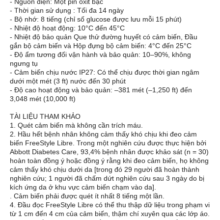
- Nguồn điện: Một pin oxit bạc
- Thời gian sử dụng : Tối đa 14 ngày
- Bộ nhớ: 8 tiếng (chỉ số glucose được lưu mỗi 15 phút)
- Nhiệt độ hoạt động: 10°C đến 45°C
- Nhiệt độ bảo quản Que thử đường huyết có cảm biến, Đầu
gắn bộ cảm biến và Hộp đựng bộ cảm biến: 4°C đến 25°C
- Độ ẩm tương đối vận hành và bảo quản: 10–90%, không
ngưng tụ
- Cảm biến chịu nước IP27: Có thể chịu được thời gian ngâm
dưới một mét (3 ft) nước đến 30 phút
- Độ cao hoạt động và bảo quản: –381 mét (–1,250 ft) đến
3,048 mét (10,000 ft)
TÀI LIỆU THAM KHẢO
1. Quét cảm biến mà không cần trích máu.
2. Hầu hết bệnh nhân không cảm thấy khó chịu khi đeo cảm
biến FreeStyle Libre. Trong một nghiên cứu được thực hiện bởi
Abbott Diabetes Care, 93,4% bệnh nhân được khảo sát (n = 30)
hoàn toàn đồng ý hoặc đồng ý rằng khi đeo cảm biến, họ không
cảm thấy khó chịu dưới da [trong đó 29 người đã hoàn thành
nghiên cứu; 1 người đã chấm dứt nghiên cứu sau 3 ngày do bị
kích ứng da ở khu vực cảm biến chạm vào da].
. Cảm biến phải được quét ít nhất 8 tiếng một lần.
4. Đầu đọc FreeStyle Libre có thể thu thập dữ liệu trong phạm vi
từ 1 cm đến 4 cm của cảm biến, thậm chí xuyên qua các lớp áo.