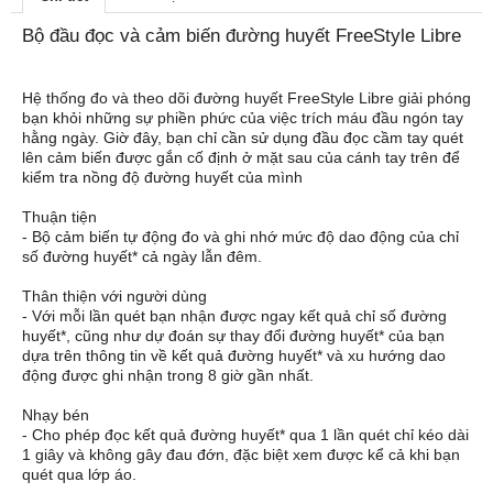
Bộ đầu đọc và cảm biến đường huyết FreeStyle Libre
Hệ thống đo và theo dõi đường huyết FreeStyle Libre giải phóng
bạn khỏi những sự phiền phức của việc trích máu đầu ngón tay
hằng ngày. Giờ đây, bạn chỉ cần sử dụng đầu đọc cầm tay quét
lên cảm biến được gắn cố định ở mặt sau của cánh tay trên để
kiểm tra nồng độ đường huyết của mình
Thuận tiện
- Bộ cảm biến tự động đo và ghi nhớ mức độ dao động của chỉ
số đường huyết* cả ngày lẫn đêm.
Thân thiện với người dùng
- Với mỗi lần quét bạn nhận được ngay kết quả chỉ số đường
huyết*, cũng như dự đoán sự thay đổi đường huyết* của bạn
dựa trên thông tin về kết quả đường huyết* và xu hướng dao
động được ghi nhận trong 8 giờ gần nhất.
Nhạy bén
- Cho phép đọc kết quả đường huyết* qua 1 lần quét chỉ kéo dài
1 giây và không gây đau đớn, đặc biệt xem được kể cả khi bạn
quét qua lớp áo.