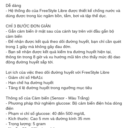
Dễ dàng
- Hệ thống đo của FreeStyle Libre được thiết kế chống nước và
dùng được trong lúc ngâm bồn, tắm, bơi và tập thể dục.
CHỈ 3 BƯỚC ĐƠN GIẢN
- Gắn cảm biến ở mặt sau của cánh tay trên với đầu gắn bộ
cảm biến
- Để nhận được kết quả theo dõi đường huyết, bạn chỉ cần quét
trong 1 giây mà không gây đau đớn.
- Bạn sẽ nhận được kết quả kiểm tra đường huyết hiện tại,
thông tin trong 8 giờ và xu hướng mũi tên cho thấy mức độ dao
động đường huyết sắp tới.
Lợi ích của việc theo dõi đường huyết với FreeStyle Libre
- Giảm chỉ số HbA1c
- Hạn chế hạ đường huyết
- Tăng tỉ lệ đường huyết trong ngưỡng mục tiêu
Thông số của Cảm biến (Sensor - Màu Trắng)
- Phương pháp thử nghiệm glucose: Bộ cảm biến điện hóa dòng
điện
- Phạm vi chỉ số glucose: 40 đến 500 mg/dL
- Kích thước: Cao 5 mm và đường kính 35 mm
- Trọng lượng: 5 gram